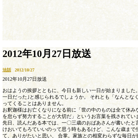
2012年10月27日放送
法話
2012/10/27
2012年10月27日放送
おはようの挨拶とともに、今日も新しい一日が始まりました。
一日だった｣と感じられるでしょうか。 それとも「なんとな
ってくることはありません。
お釈迦様はお亡くなりになる前に「世の中のものは全て休みな
を怠らず努力することが大切だ」というお言葉を残されてい
先日、読んだある本では、一〇三歳のおばあさんが書いたと言
けおいてもろていいのって思う時もあるけど、こんな歳まで
て、ありがたいと思い、 合掌。家族との相変わらずな毎日が