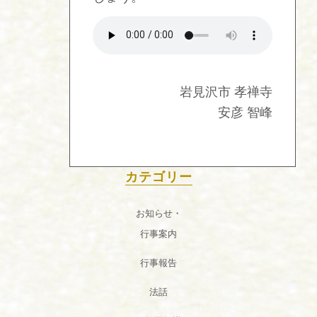
岩見沢市 孝禅寺
安彦 智峰
カテゴリー
お知らせ・
行事案内
行事報告
法話