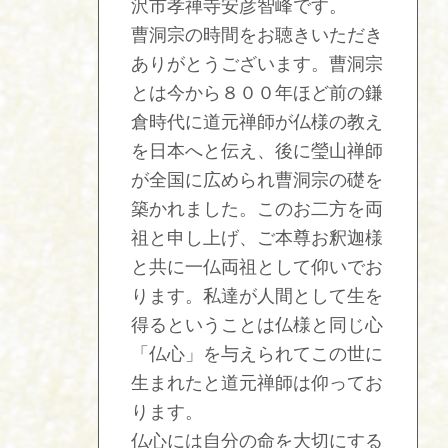
沢市孝禅寺安彦智峰です。
曹洞宗の時間をお聴きいただき
ありがとうございます。曹洞宗
とは今から８００年ほど前の鎌
倉時代に道元禅師が仏様の教え
を日本へと伝え、後に瑩山禅師
が全国に広められ曹洞宗の礎を
築かれました。このお二方を両
祖と申し上げ、ご本尊お釈迦様
と共に一仏両祖として仰いでお
ります。私達が人間として生を
得るということは仏様と同じ心
「仏心」を与えられてこの世に
生まれたと道元禅師は仰ってお
ります。
仏心には自分の命を大切にする