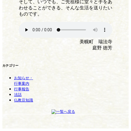
そして、いつでも、ご先祖様に堂々と手をあ
わせることができる、そんな生活を送りたい
ものです。
美幌町 瑞法寺
庭野 徳芳
カテゴリー
お知らせ・
行事案内
行事報告
法話
仏教豆知識