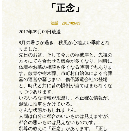
「正念」
2017/09/09
法話
2017年09月09日放送
8月の暑さが過ぎ、秋風が心地よい季節とな
りました。
先日のお盆、そして今月の秋彼岸と、先祖の
方々にてを合わせる機会が多くなり。同時に
仏壇やお墓の相談も多くなる時期でもありま
す。散骨や樹木葬、市町村自治体による合葬
墓の運営や墓じまい、僧侶派遣会社の登場
と、時代と共に昔の慣例が当てはまらなくな
りつつあります。
いろいろな情報が氾濫し、不正確な情報が、
混乱に拍車をかけている。
そんな状態かもしれません。
人間は自分に都合のいいものは見えますが、
都合の悪いものは見えないものです。
釈尊の教えに「正念」があります。「正し