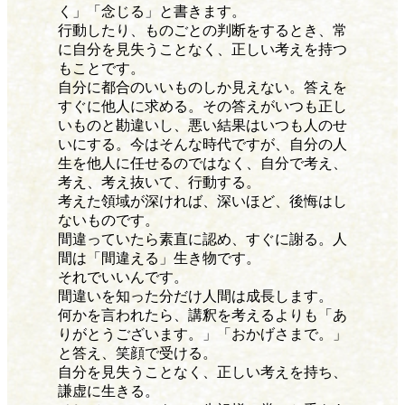
く」「念じる」と書きます。
行動したり、ものごとの判断をするとき、常
に自分を見失うことなく、正しい考えを持つ
もことです。
自分に都合のいいものしか見えない。答えを
すぐに他人に求める。その答えがいつも正し
いものと勘違いし、悪い結果はいつも人のせ
いにする。今はそんな時代ですが、自分の人
生を他人に任せるのではなく、自分で考え、
考え、考え抜いて、行動する。
考えた領域が深ければ、深いほど、後悔はし
ないものです。
間違っていたら素直に認め、すぐに謝る。人
間は「間違える」生き物です。
それでいいんです。
間違いを知った分だけ人間は成長します。
何かを言われたら、講釈を考えるよりも「あ
りがとうございます。」「おかげさまで。」
と答え、笑顔で受ける。
自分を見失うことなく、正しい考えを持ち、
謙虚に生きる。