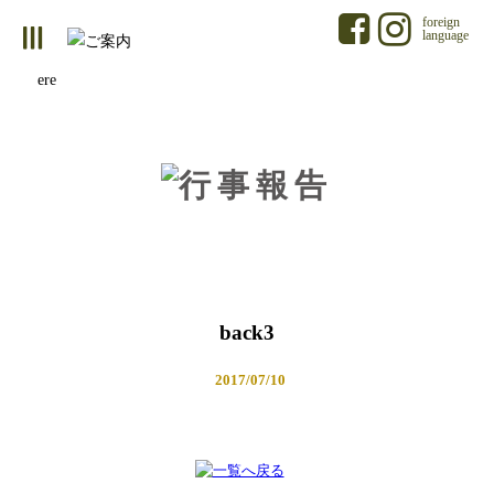
foreign
language
ere
back3
2017/07/10