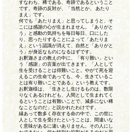
すなわち、稀である、奇跡であるということ
です。奇跡の反対が、「当然とか、 あたり
まえ」です。
何でも「あたりまえ」と思ってしまうと、そ
こには感謝の心が生まれません。「ありがと
う」と感動の気持ちを毎日毎日、口にした
り、思ったりすることによって「あたりま
え」という認識が消えて、自然と「ありがと
う」が身近なものになるはずです。
お釈迦さまの教えの中に、「有り難い」とい
う「感謝」の言葉が出てきます。「人として
生を受けることは得難いこと。やがて死を迎
えるこの生命であっても、今、生きているこ
とは有り難いことである」という教えです。
お釈迦様は、「生きとし生けるものは、数限
りなくあるけれども、人間として生まれてく
るということは有難いことで、減多にない稀
なことなのだ」と説かれたわけです。
縁あって数多く存在する命の中で、この世に
人として生を受けたということは、間違いな
く意味があるに違いありません。その人にし