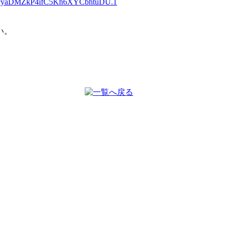
Tm6cyaDMZkP4ifC5Kh6XYCbhtuDU.1
い。