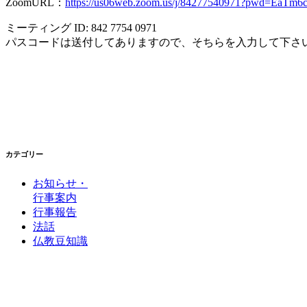
ZoomURL：
https://us06web.zoom.us/j/84277540971?pwd=Ea
ミーティング ID: 842 7754 0971
パスコードは送付してありますので、そちらを入力して下さ
カテゴリー
お知らせ・
行事案内
行事報告
法話
仏教豆知識