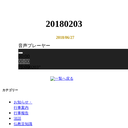
20180203
2018/06/27
音声プレーヤー
00:00
00:00
00:00
“20180203”
カテゴリー
お知らせ・
行事案内
行事報告
法話
仏教豆知識