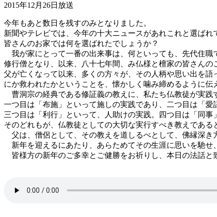
2015年12月26日放送
今年もあと数日を残すのみとなりました。
新聞やテレビでは、今年の十大ニュースがあれこれと選ばれ
皆さんのお家では何を選ばれたでしょうか？
我が家にとって一番の出来事は、何といっても、先代住職で
修行僧となり、以来、八十七年間、み仏様と檀家の皆さんの
父が亡くなって以来、多くの方々が、その人柄や思い出を語
にか救われたかということを、懐かしく噛み締めるように伝
曹洞宗の経典である修証義の教えに、私たち仏教徒が実践
一つ目は「布施」といって施しの実践であり、二つ目は「愛
三つ目は「利行」といって、人助けの実践。四つ目は「同事
そのどれもが、仏教徒としての大切な実行すべき教えである
父は、僧侶として、その教えを道しるべとして、佛縁深き
新年を迎えるにあたり、あらためてその生涯に思いを馳せ、
皆様方の新年のご多幸とご健勝をお祈りし、本日の法話と