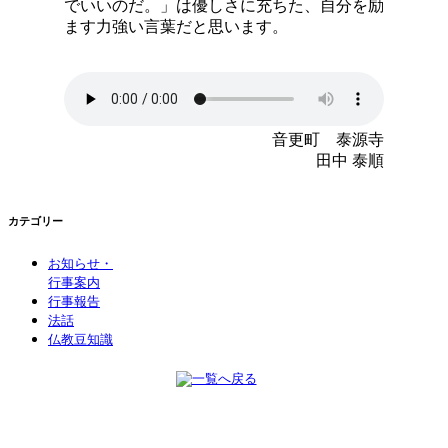
でいいのだ。」は優しさに充ちた、自分を励
ます力強い言葉だと思います。
音更町 泰源寺
田中 泰順
カテゴリー
お知らせ・
行事案内
行事報告
法話
仏教豆知識