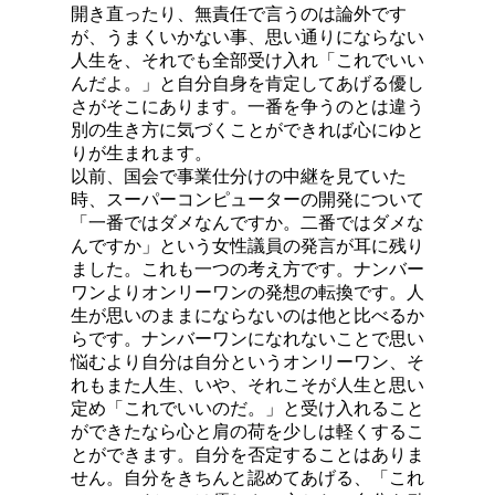
開き直ったり、無責任で言うのは論外です
が、うまくいかない事、思い通りにならない
人生を、それでも全部受け入れ「これでいい
んだよ。」と自分自身を肯定してあげる優し
さがそこにあります。一番を争うのとは違う
別の生き方に気づくことができれば心にゆと
りが生まれます。
以前、国会で事業仕分けの中継を見ていた
時、スーパーコンピューターの開発について
「一番ではダメなんですか。二番ではダメな
んですか」という女性議員の発言が耳に残り
ました。これも一つの考え方です。ナンバー
ワンよりオンリーワンの発想の転換です。人
生が思いのままにならないのは他と比べるか
らです。ナンバーワンになれないことで思い
悩むより自分は自分というオンリーワン、そ
れもまた人生、いや、それこそが人生と思い
定め「これでいいのだ。」と受け入れること
ができたなら心と肩の荷を少しは軽くするこ
とができます。自分を否定することはありま
せん。自分をきちんと認めてあげる、「これ