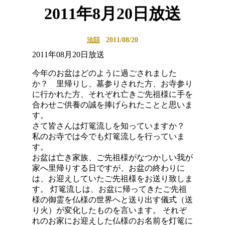
2011年8月20日放送
2011/08/20
法話
2011年08月20日放送
今年のお盆はどのように過ごされました
か？ 里帰りし、墓参りされた方、お寺参り
に行かれた方、それぞれ亡きご先祖様に手を
合わせご供養の誠を捧げられたことと思いま
す。
さて皆さんは灯篭流しを知っていますか？
私のお寺では今でも灯篭流しを行っていま
す。
お盆は亡き家族、ご先祖様がなつかしい我が
家へ里帰りする日ですが、お盆の終わりに
は、お迎えしていたご先祖様をお送り致しま
す。 灯篭流しは、お盆に帰ってきたご先祖
様の御霊を仏様の世界へと送り出す儀式（送
り火）が変化したものを言います。 それぞ
れのお家にお迎えした仏様のお名前を灯篭に