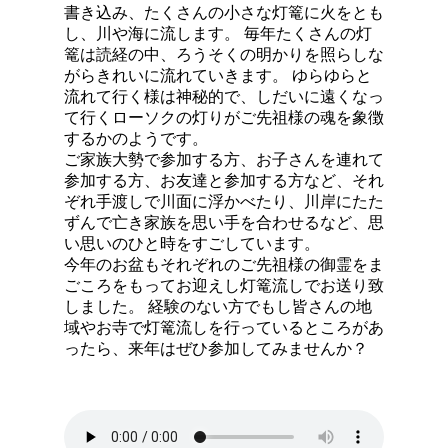
書き込み、たくさんの小さな灯篭に火をとも
し、川や海に流します。 毎年たくさんの灯
篭は読経の中、ろうそくの明かりを照らしな
がらきれいに流れていきます。 ゆらゆらと
流れて行く様は神秘的で、しだいに遠くなっ
て行くローソクの灯りがご先祖様の魂を象徴
するかのようです。
ご家族大勢で参加する方、お子さんを連れて
参加する方、お友達と参加する方など、それ
ぞれ手渡しで川面に浮かべたり、川岸にたた
ずんで亡き家族を思い手を合わせるなど、思
い思いのひと時をすごしています。
今年のお盆もそれぞれのご先祖様の御霊をま
ごころをもってお迎えし灯篭流しでお送り致
しました。 経験のない方でもし皆さんの地
域やお寺で灯篭流しを行っているところがあ
ったら、来年はぜひ参加してみませんか？